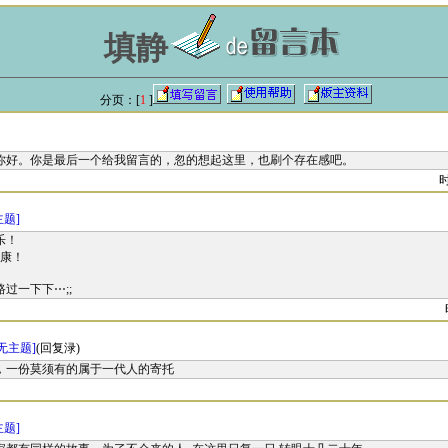
填静
分页：[
1
]
你好。你是最后一个给我留言的，忽的想起这里，也刷个存在感吧。
时
主题]
乐！
康！
过一下下⋯;;
[无主题]
(回复渌)
，一份莫须有的属于一代人的寄托
主题]