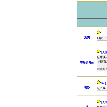
。
洪妮
朋友，
[无
新年快
身体健
等爱的青蛙
我就是路
Re:
填静
是丫唉
[无
渌