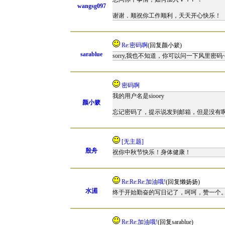
wangsg097
谢谢．顺祝你工作顺利，天天开心快乐！
Re:密码啊
(回复颜小簌)
sarablue
sorry,我也不知道，你可以问一下风里密码
密码啊
我的用户名是siooey
颜小簌
忘记密码了，提示说发到邮箱，但是没有
[无主题]
殷舟
祝你中秋节快乐！身体健康！
Re:Re:Re:加油哦!
(回复懒扬扬)
水湄
终于开始勤奋的写日记了，呵呵，赞一个
Re:Re:加油哦!
(回复sarablue)