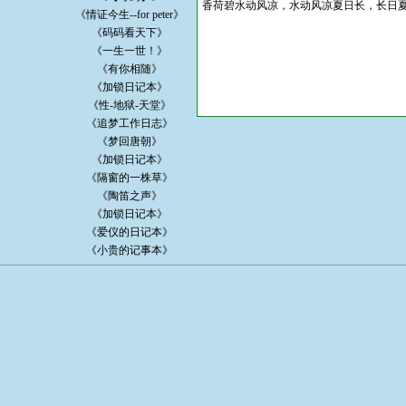
香荷碧水动风凉，水动风凉夏日长，长日
《情证今生--for peter》
《码码看天下》
《一生一世！》
《有你相随》
《加锁日记本》
《性-地狱-天堂》
《追梦工作日志》
《梦回唐朝》
《加锁日记本》
《隔窗的一株草》
《陶笛之声》
《加锁日记本》
《爱仪的日记本》
《小贵的记事本》