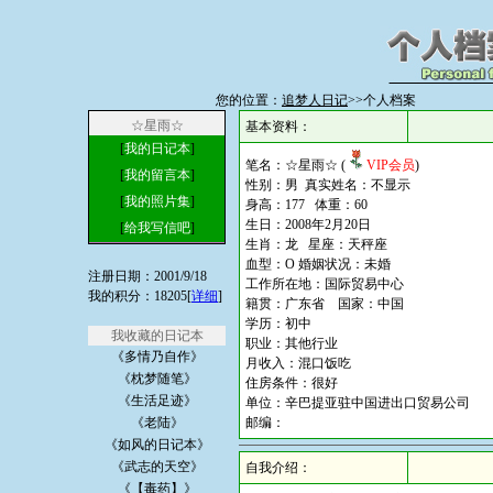
您的位置：
追梦人日记
>>个人档案
☆星雨☆
基本资料：
[
我的日记本
]
笔名：☆星雨☆ (
VIP会员
)
[
我的留言本
]
性别：男 真实姓名：不显示
[
我的照片集
]
身高：177 体重：60
生日：2008年2月20日
[
给我写信吧
]
生肖：龙 星座：天秤座
血型：O 婚姻状况：未婚
注册日期：2001/9/18
工作所在地：国际贸易中心
我的积分：18205[
详细
]
籍贯：广东省 国家：中国
学历：初中
我收藏的日记本
职业：其他行业
《多情乃自作》
月收入：混口饭吃
《枕梦随笔》
住房条件：很好
《生活足迹》
单位：辛巴提亚驻中国进出口贸易公司
《老陆》
邮编：
《如风的日记本》
《武志的天空》
自我介绍：
《【毒药】》