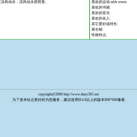
夏凉风动水，凉风动水碧荷香。
喜欢的运动:table tennis
喜欢的书籍:
喜欢的音乐:
喜欢的名人:
其它爱好或特长:
座右铭:
性格特点:
copyright@2000 http://www.diary365.net
为了使本站点更好的为您服务，建议使用IE4.0以上的版本800*600像素