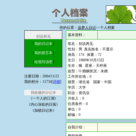
您的位置：
追梦人日记
>>个人档案
基本资料：
别说再见
[
我的日记本
]
笔名：别说再见
性别：男 真实姓名：不显示
[
我的留言本
]
身高：174 体重：72
生日：1980年10月15日
[
给我写信吧
]
生肖：猴 星座：天秤座
血型：O 婚姻状况：未婚
注册日期：2004/11/23
工作所在地：0
我的积分：11734[
详细
]
籍贯：湖北省 国家：中国
学历：大学
我收藏的日记本
职业：资讯业
《一个人的江湖》
月收入：0
住房条件：0
《内心深处的日落》
单位：0
《加锁日记本》
邮编：0
自我介绍：