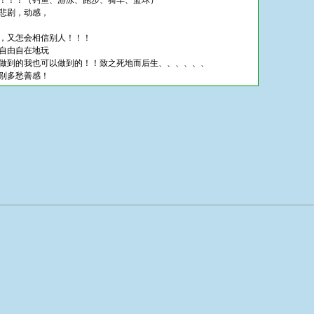
以！！！（钓鱼、游泳、跑步、骑车、篮球）
剧悲剧，动感，
信，又怎会相信别人！！！
。自由自在地玩
人做到的我也可以做到的！！致之死地而后生、、、、、、
特别多愁善感！