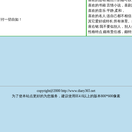
喜欢的运动:能出汗的都可
喜欢的书籍:言情小说，喜
喜欢的音乐:平静,柔和，
喜欢的名人:连自己都不相
付一切自如！
其它爱好或特长:所有体育
座右铭:我不要似别人，别
性格特点:颇有责任感，颇
copyright@2000 http://www.diary365.net
为了使本站点更好的为您服务，建议使用IE4.0以上的版本800*600像素