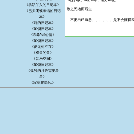
吃好-饭、喝好--水、睡好---觉。
《趴趴丫头的日记本》
致之死地而后生
《已关闭或冻结的日记
本》
不把自己逼急、、、、、、是不会懂得应
《時的日记本》
《加锁日记本》
《希希Wǒ心情》
《加锁日记本》
《爱无处不在》
《双鱼的鱼》
《音乐空间》
《加锁日记本》
《孤独的月亮需要星
星》
《寂寞在唱歌.》