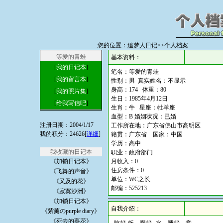
您的位置：
追梦人日记
>>个人档案
等爱的青蛙
基本资料：
[
我的日记本
]
笔名：等爱的青蛙
[
我的留言本
]
性别：男 真实姓名：不显示
身高：174 体重：80
[
我的照片集
]
生日：1985年4月12日
[
给我写信吧
]
生肖：牛 星座：牡羊座
血型：B 婚姻状况：已婚
注册日期：2004/1/17
工作所在地：广东省佛山市高明区
我的积分：24626[
详细
]
籍贯：广东省 国家：中国
学历：高中
我收藏的日记本
职业：政府部门
《加锁日记本》
月收入：0
住房条件：0
《飞舞的声音》
单位：WC之长
《又及的花》
邮编：525213
《寂寞沙洲》
《加锁日记本》
自我介绍：
《紫薰のpurple diary》
《死去的葵花》