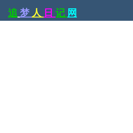
追
梦
人
日
记
网