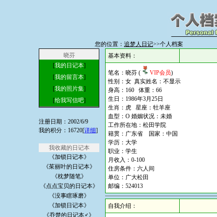
您的位置：
追梦人日记
>>个人档案
晓芬
基本资料：
[
我的日记本
]
笔名：晓芬 (
VIP会员
)
[
我的留言本
]
性别：女 真实姓名：不显示
[
我的照片集
]
身高：160 体重：66
生日：1986年3月25日
[
给我写信吧
]
生肖：虎 星座：牡羊座
血型：O 婚姻状况：未婚
注册日期：2002/6/9
工作所在地：松田学院
我的积分：16720[
详细
]
籍贯：广东省 国家：中国
学历：大学
我收藏的日记本
职业：学生
《加锁日记本》
月收入：0-100
《茱丽叶的日记本》
住房条件：六人间
《枕梦随笔》
单位：广大松田
《点点宝贝的日记本》
邮编：524013
《没事瞎琢磨》
《加锁日记本》
自我介绍：
《乔楚的日记本♂》