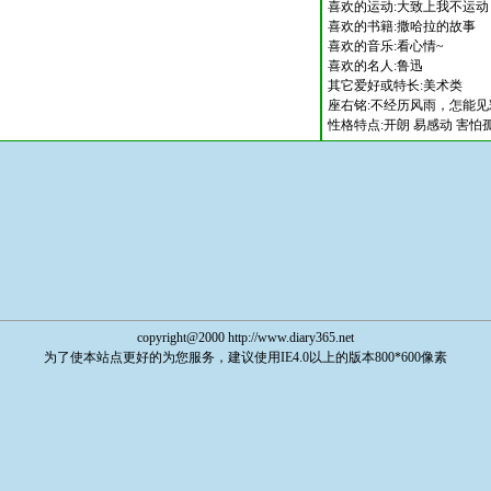
喜欢的运动:大致上我不运动
喜欢的书籍:撒哈拉的故事
喜欢的音乐:看心情~
喜欢的名人:鲁迅
其它爱好或特长:美术类
座右铭:不经历风雨，怎能
性格特点:开朗 易感动 害怕
copyright@2000 http://www.diary365.net
为了使本站点更好的为您服务，建议使用IE4.0以上的版本800*600像素