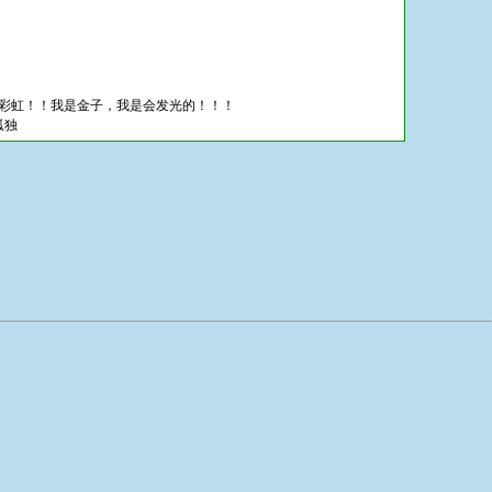
见彩虹！！我是金子，我是会发光的！！！
孤独