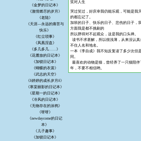
笑对人生
《金梦的日记本》
《激情燃尽的岁月》
哭过笑过，好庆幸我仍能乐观，可能是我
的都忘记了。
《老陆》
加班的日子、快乐的日子、悲伤的日子，
《天涯—永远的痛苦与
方面我是都不挑剔的
快乐》
所以胖得对不起观众，这是我的口头禅。
《红尘琐事》
读书不求甚解，所以很浅薄，从来没认真
《凤凰涅盘》
不住人名和地名。
《多几多几……》
一本《李自成》我不知反复读了多少次但
《花麓放的日记本》
同。
《加锁日记本》
最喜欢的动物是猫，曾经养了一只猫陪伴
《蝴蝶的衣裳》
年，不要不相信哟。
《武志的天空》
《δ婷婷的成长岁月δ》
《寒棠丽影的日记本》
《星期一的日记本》
《冷风的日记本》
《无物存在的涂鸦》
《呀呀》
《newdaycome的日记
本》
《儿子趣事》
《加锁日记本》