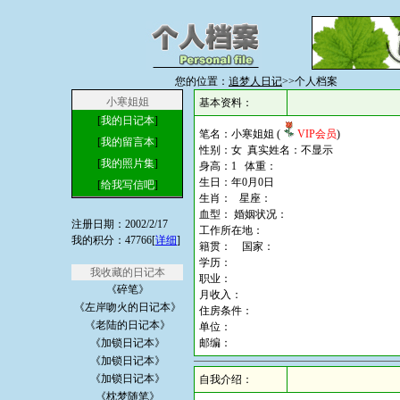
您的位置：
追梦人日记
>>个人档案
小寒姐姐
基本资料：
[
我的日记本
]
笔名：小寒姐姐 (
VIP会员
)
[
我的留言本
]
性别：女 真实姓名：不显示
[
我的照片集
]
身高：1 体重：
生日：年0月0日
[
给我写信吧
]
生肖： 星座：
血型： 婚姻状况：
注册日期：2002/2/17
工作所在地：
我的积分：47766[
详细
]
籍贯： 国家：
学历：
我收藏的日记本
职业：
《碎笔》
月收入：
《左岸吻火的日记本》
住房条件：
《老陆的日记本》
单位：
《加锁日记本》
邮编：
《加锁日记本》
《加锁日记本》
自我介绍：
《枕梦随笔》