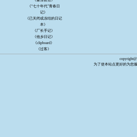
《秦淮夜语》
《“七十年代”青春日
记》
《已关闭或冻结的日记
本》
《厂长手记》
《他乡日记》
《clipboard》
《过客》
copyright@
为了使本站点更好的为您服务，