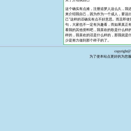
关于介绍我自己
这个确实有点难，注册追梦人这么久，我
来介绍我自己，因为作为一个成人，要说出
己”这样的话确实有点不好意思。而且即使
句，大家也不一定有兴趣看，而如果真正
看我的其他资料吧，我喜欢的歌是什么样
样的，我喜欢的话是什么样的，那我就是
少是努力做到那个样子的了。
copyright@
为了使本站点更好的为您服务，