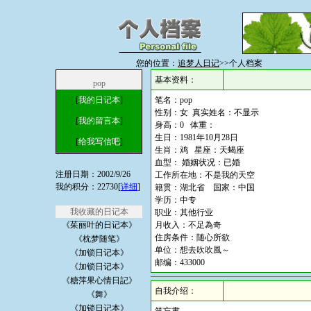
您的位置：
追梦人日记
>>个人档案
基本资料：
pop
[
我的日记本
]
笔名：pop
性别：女 真实姓名：不显示
[
我的留言本
]
身高：0 体重：
生日：1981年10月28日
[
给我写信吧
]
生肖：鸡 星座：天蝎座
血型： 婚姻状况：已婚
注册日期：2002/9/26
工作所在地：不是我的天空
我的积分：22730[
详细
]
籍贯：湖北省 国家：中国
学历：中专
我收藏的日记本
职业：其他行业
《茱丽叶的日记本》
月收入：不足為奇
住房条件：随心所欲
《枕梦随笔》
单位：想去吹吹風～
《加锁日记本》
邮编：433000
《加锁日记本》
《糖萍果心情日記》
自我介绍：
《舞》
《加锁日记本》