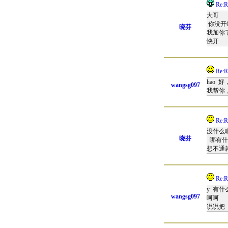
Re:R
大哥
你没开
晓芬
我加你
快开
Re:R
hao
wangsg097
我帮你
Re:R
没什么
晓芬
哪有什
想不通
Re:
y 有
wangsg097
呵呵
说说把