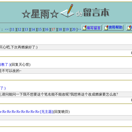
☆星雨☆
：
<<
[
11
][
12
][
13
][
14
][
15
][
16
][
17
][
18
][
19
][
20
]
>>
灭心吧,下次再燃缘好了:)
请教了:)
(回复灭心世)
是不可以改的~
了:)
,请问能问一下我不想要这个笔名能不能改呢?我想将这个改成燃缘要怎么改?
e:Re:Re:Re:Re:Re:Re:Re:Re:[无主题]
(回复晓芬)