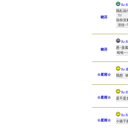
Re:R
我乱说
?///
晓芬
说你没素质
没拉~不
Re:
恩~羡慕
晓芬
哈哈~~
Re:
☆星雨☆
我想 钱
Re:
☆星雨☆
是不是女
Re:
☆星雨☆
小孩子