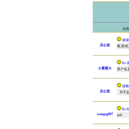
分页
谢谢
灭心世
喔,那就
Re:
☆星雨☆
用户名
请教
灭心世
对不起
Re:R
wangsg097
jiale